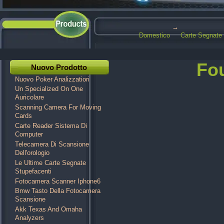
→
Domestico
Carte Segnat
Fo
Nuovo Prodotto
Nuovo Poker Analizzatiori
Un Specialized On One
Auricolare
Scanning Camera For Moving
Cards
Carte Reader Sistema Di
Computer
Telecamera Di Scansione
Dell'orologio
Le Ultime Carte Segnate
Stupefacenti
Fotocamera Scanner Iphone6
Bmw Tasto Della Fotocamera
Scansione
Akk Texas And Omaha
Analyzers