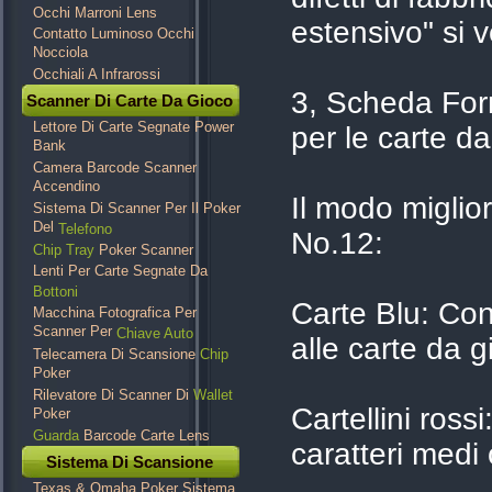
Occhi Marroni Lens
estensivo" si ve
Contatto Luminoso Occhi
Nocciola
Occhiali A Infrarossi
3, Scheda Form
Scanner Di Carte Da Gioco
Lettore Di Carte Segnate Power
per le carte d
Bank
Camera Barcode Scanner
Accendino
Il modo miglio
Sistema Di Scanner Per Il Poker
Del
Telefono
No.12:
Chip Tray
Poker Scanner
Lenti Per Carte Segnate Da
Bottoni
Carte Blu: Co
Macchina Fotografica Per
Scanner Per
Chiave Auto
alle carte da g
Telecamera Di Scansione
Chip
Poker
Rilevatore Di Scanner Di
Wallet
Cartellini ros
Poker
Guarda
Barcode Carte Lens
caratteri medi 
Sistema Di Scansione
Texas & Omaha Poker Sistema