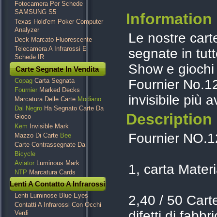
Fotocamera Per Schede
SAMSUNG S5
Information
Texas Hold'em Poker Computer
Analyzer
Le nostre carte
Deck Marcato Fluorescente
Telecamera A Infrarossi E
segnate in tutt
Schede IR
Show e giochi 
Carte Segnate In Vendita
Copag
Carta Segnata
Fournier No.12
Fournier
Marked Decks
invisibile più 
Marcatura Delle Carte
Modiano
Dal Negro
Ha Segnato Carte Da
Description
Gioco
Kem
Invisible Mark
Fournier NO.1
Mazzo Di Carte
Bee
Carte Contrassegnate Da
Bicycle
Aviator
Luminous Mark
1, carta Mater
NTP
Marcatura Cards
Lenti A Contatto A Infrarossi
Lenti Luminose Blue Eyes
2,40 / 50 Cart
Contatti A Infrarossi Con Occhi
difetti di fabb
Verdi