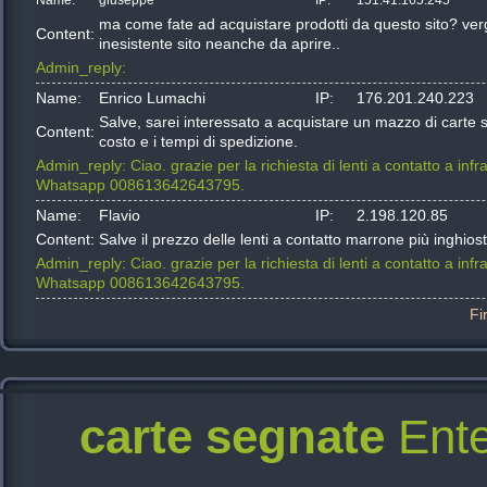
Name:
giuseppe
IP:
151.41.165.245
ma come fate ad acquistare prodotti da questo sito? verg
Content:
inesistente sito neanche da aprire..
Admin_reply:
Name:
Enrico Lumachi
IP:
176.201.240.223
Salve, sarei interessato a acquistare un mazzo di carte s
Content:
costo e i tempi di spedizione.
Admin_reply:
Ciao. grazie per la richiesta di lenti a contatto a in
Whatsapp 008613642643795.
Name:
Flavio
IP:
2.198.120.85
Content:
Salve il prezzo delle lenti a contatto marrone più inghios
Admin_reply:
Ciao. grazie per la richiesta di lenti a contatto a in
Whatsapp 008613642643795.
Fi
carte segnate
Ente